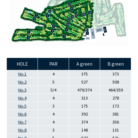
HOLE
PAR
A green
B green
No.1
4
375
373
No.2
5
527
508
No.3
5/4
479/374
464/359
No.4
4
313
278
No.5
3
175
172
No.6
4
392
381
No.7
4
374
356
No.8
3
148
131
No.9
5
527
521