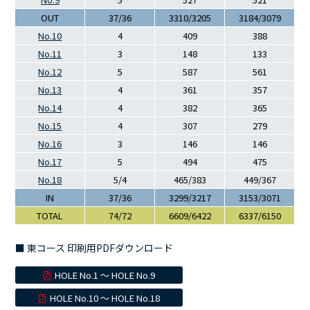
OUT
37/36
3310/3205
3184/3079
No.10
4
409
388
No.11
3
148
133
No.12
5
587
561
No.13
4
361
357
No.14
4
382
365
No.15
4
307
279
No.16
3
146
146
No.17
5
494
475
No.18
5/4
465/383
449/367
IN
37/36
3299/3217
3153/3071
TOTAL
74/72
6609/6422
6337/6150
■ 東コース 印刷用PDFダウンロード
HOLE No.1 〜 HOLE No.9
HOLE No.10 〜 HOLE No.18