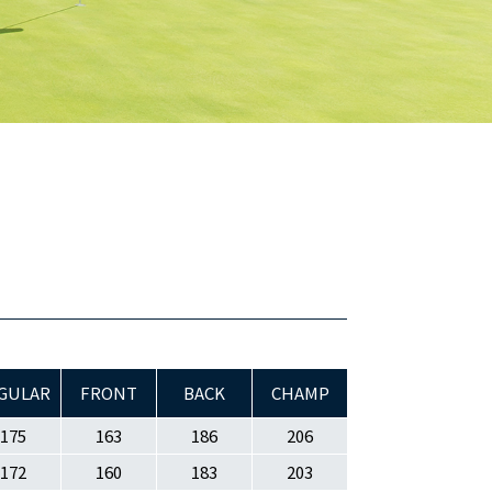
GULAR
FRONT
BACK
CHAMP
175
163
186
206
172
160
183
203