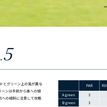
5
.
ドとグリーン上の風が異な
PAR
RE
リーンは手前から奥への傾
A green
3
前への傾斜に注意して攻略
B green
3