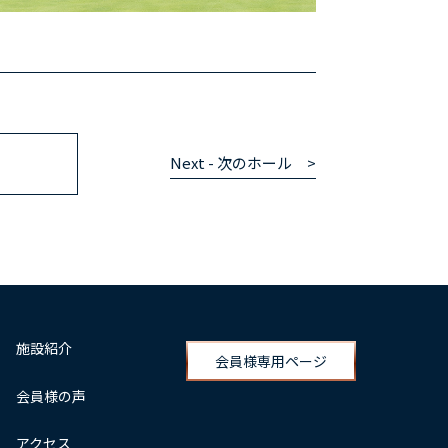
Next - 次のホール >
施設紹介
会員様専用ページ
会員様の声
アクセス