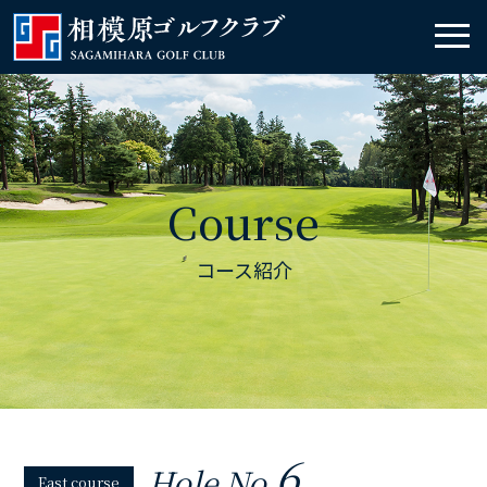
Course
コース紹介
6
Hole No.
East course