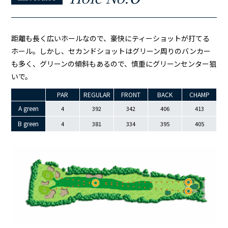
距離も長く広いホールなので、豪快にティーショットが打てる
ホール。しかし、セカンドショットはグリーン周りのバンカー
も多く、グリーンの傾斜もあるので、慎重にグリーンセンター狙
いで。
PAR
REGULAR
FRONT
BACK
CHAMP
A green
4
392
342
406
413
B green
4
381
334
395
405