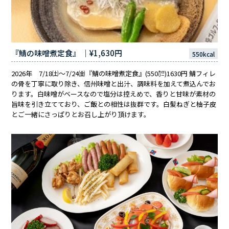
『鯖の味噌煮定食』 ｜¥1,630円
550kcal
2026年 7/18㈯～7/24㈮『鯖の味噌煮定食』(550㌍)1630円 鯖フィレ
の骨を丁寧に取り除き、信州味噌と出汁、調味料を加えて煮込んでお
ります。白味噌がベースなので塩分は控えめで、香りと甘味が素材の
旨味を引き立てており、ご飯との相性は抜群です。白髪ねぎと柚子皮
とご一緒にさっぱりとお召し上がり頂けます。