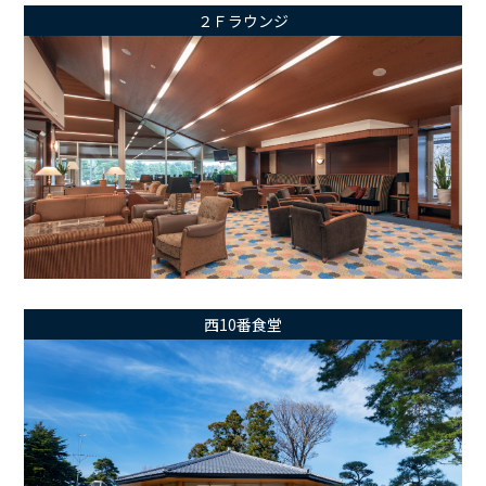
２Ｆラウンジ
西10番食堂