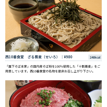
西10番食堂 ざる蕎麦（せいろ） ｜¥980
248kcal
「露下そば本家」の国内産そば粉を100％使用した「十割蕎麦」をご
用意しています。西10番食堂の名物を是非お召し上がり下さい。