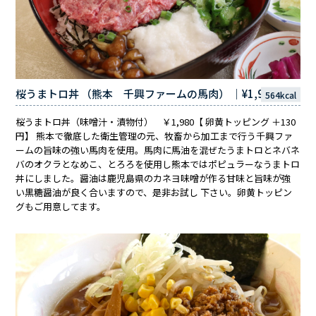
桜うまトロ丼 （熊本 千興ファームの馬肉） ｜¥1,980
564kcal
桜うまトロ丼（味噌汁・漬物付） ￥1,980【 卵黄トッピング ＋130
円】 熊本で徹底した衛生管理の元、牧畜から加工まで行う千興ファ
ームの旨味の強い馬肉を使用。馬肉に馬油を混ぜたうまトロとネバネ
バのオクラとなめこ、とろろを使用し熊本ではポピュラーなうまトロ
丼にしました。醤油は鹿児島県のカネヨ味噌が作る甘味と旨味が強
い黒糖醤油が良く合いますので、是非お試し 下さい。卵黄トッピン
グもご用意してます。