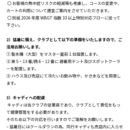
〇 お客様の熱中症リスクの軽減等も考慮し、コースの変更や、
カートの利用について適宜ご案内をさせていただきます。
〇
別紙 2026 年度 WBGT 指数 33 以上特別対応フローに従って
下さい。
2）猛暑に備え、クラブとして以下の準備をいたしますので、ご
活用お願いします。
① 製氷機（大型）をマスター室前 1 台設置します。
② 東 5・13 番/西 6・12 番に 避暑用テント及びスポットクーラ
ーを配置します。
③ ハウス及び売店にて冷たいお飲み物や、かき氷などを用意し
ます。
3）キャディへの配慮
キャディは当クラブの従業員であり、クラブとして責任をもっ
て健康管理をする必要があります。
そのため以下の対応を行いますのでご理解をお願いします。
– 猛暑日にはクールダウンの為、同行キャディも売店内に入らせ