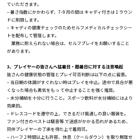
ていただきます。
– 暑さ指数にかかわらず、7-9 月の間は キャディ付きは 1 ラウン
ドに制限します。
– キャディの健康チェックのためセルフメディカルチェックシー
トを配布して管理します。
業務に耐えられない場合は、セルフプレイをお願いすること
があります。
3、プレイヤーの皆さんへ猛暑日・酷暑日に対する注意喚起
皆さんの健康状態の管理とプレイ可否判断は以下の点に留意。
–
当日朝の体調がすぐれない時はプレイを中止。
途中で具合が悪
くなった場合も勇気をもっ て中止することを強く推奨。
–
水分補給を十分に行うこと。
スポーツ飲料が水分補給にはより
効果的。
– ドレスコードを遵守の上、できるだけ風通しの良い服装を。
ファン付きのベストは騒音等 で迷惑がかかる恐れがあるため、
同伴プレイヤーの了承を得た上で着用可。
–
ハーフ 2 時間以上も許容、休息（クールダウン）を取り無理せ