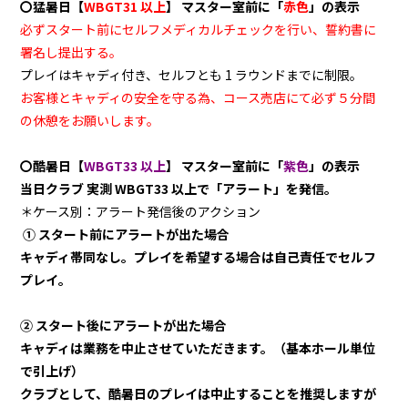
〇猛暑日【
WBGT31 以上
】
マスター室前に「
赤色
」の表示
必ずスタート前にセルフメディカルチェックを行い、誓約書に
署名し提出する。
プレイはキャディ付き、セルフとも 1 ラウンドまでに制限。
お客様とキャディの安全を守る為、コース売店にて必ず５分間
の休憩をお願いします。
〇酷暑日【
WBGT33 以上
】
マスター室前に「
紫色
」の表示
当日クラブ 実測 WBGT33 以上で「アラート」を発信。
＊ケース別：アラート発信後のアクション
① スタート前にアラートが出た場合
キャディ帯同なし。
プレイを希望する場合は自己責任でセルフ
プレイ。
② スタート後にアラートが出た場合
キャディは業務を中止させていただきます。（基本ホール単位
で引上げ）
クラブとして、酷暑日のプレイは中止することを推奨しますが