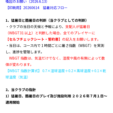
喚起のお願い（2026.6.13）
【印刷用】20260614 猛暑対応フロー
1、猛暑日と酷暑日の判断（当クラブとしての判断）
・クラブの当日の天候と予報により、
支配人が猛暑日
（WBGT31 以上）と判断した場合、
全てのプレイヤーに
【セルフチェックシート・誓約書】
の記入をお願いします。
・
当日は、コース内で 1 時間ごとに暑さ指数（WBGT）を実測
し、進捗を管理します。
WBGT 指数は、気温だけでなく、湿度や風の有無によって数
値が変わります。
【WBGT 指数計算式】 0.7×湿球温度＋0.2×黒球温度＋0.1×乾
球温度（気温）
2、当クラブの指針
1）猛暑日、酷暑日のプレイ及び施設利用 ２０２６年７月１日～
適用開始