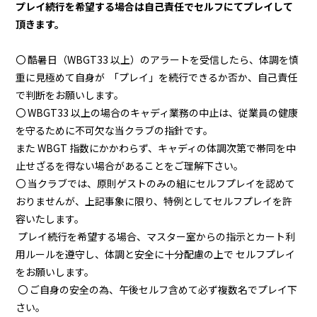
プレイ続行を希望する場合は自己責任で
セルフにてプレイして
頂きます。
〇 酷暑日（WBGT33 以上）のアラートを受信したら、体調を慎
重に見極めて
自身が
「プレイ」を続行できるか否か、自己責任
で判断をお願いします。
〇 WBGT33 以上の場合のキャディ業務の中止は、従業員の健康
を守るために不可欠な当クラブの指針です。
また WBGT 指数にかかわらず、キャディの体調次第で帯同を中
止せざるを得ない場合があることをご理解下さい。
〇 当クラブでは、原則ゲストのみの組にセルフプレイを認めて
おりませんが、上記事象に限り、
特例としてセルフプレイを許
容いたします。
プレイ続行を希望する場合、マスター室からの指示とカート利
用ルールを遵守し、
体調と安全に十分配慮の上で セルフプレイ
をお願いします。
〇 ご自身の安全の為、午後セルフ含めて必ず複数名でプレイ下
さい。