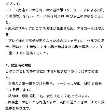
ずプレイ。
– コース売店での休息時には体温冷却（クーラー、氷による指先
の冷却等）を行い、ハーフ 終了時には 30 分以上の休憩をとるこ
と。
– 脱水症状を引き起こす危険性が高まるため、アルコールは控え
る。
– プレイ途中で気分が悪くなった場合はキャディに、セルフの場
合、西はカート無線にて 東は携帯無線または携帯電話でマスタ
ー室にすぐに連絡すること。
4、緊急時の対応
当クラブとして熱中症に対する対応を以下のようにすすめま
す。
– 急病人の第一報を受けた場合、マーシャルが氷、AED を持参
して急行します。
– 救助は、原則 男性 1 名、女性 1 名の 2 名で行います。
– 医務室で休むことも可能ですが、判断に迷うときは、すぐに救
急車を呼びます。