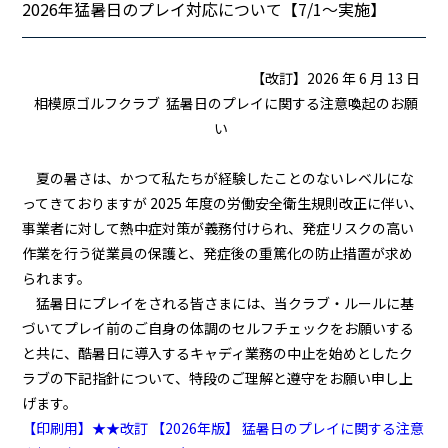
2026年猛暑日のプレイ対応について【7/1～実施】
【改訂】2026 年 6 月 13 日
相模原ゴルフクラブ
猛暑日のプレイに関する注意喚起のお願
い
夏の暑さは、かつて私たちが経験したことのないレベルにな
ってきておりますが
2025 年度の労働安全衛生規則改正
に伴い、
事業者に対して熱中症対策が義務付けられ、発症リスクの高い
作業を行う従業員の保護と、発症後の重篤化の防止措置が求め
られます。
猛暑日にプレイをされる皆さまには、当クラブ・ルールに基
づいてプレイ前のご自身の体調のセルフチェックをお願いする
と共に、
酷暑日に導入するキャディ業務の中止を始めとしたク
ラブの下記指針について、特段のご理解と遵守をお願い申し上
げます。
【印刷用】★★改訂 【2026年版】 猛暑日のプレイに関する注意